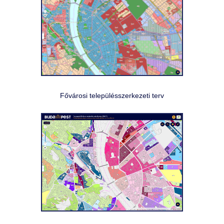
FŐVÁROSI HELYI VÉDELEM
TÉRKÉP GALÉRIA
TÉRKÉPEK HASZNÁLATA
ÚJ FELHASZNÁLÓKNAK
Fővárosi településszerkezeti terv
KI SZERETNÉM PRÓBÁLNI