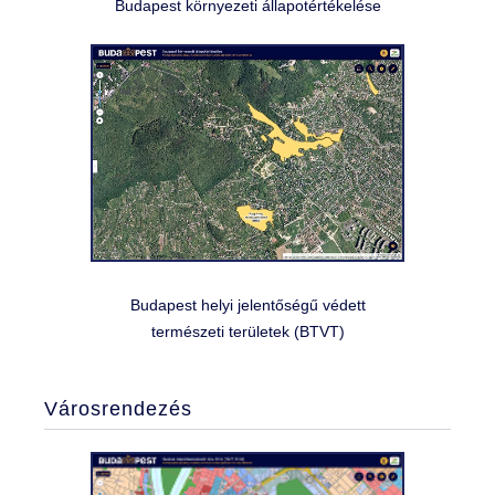
Budapest környezeti állapotértékelése
TSZT
FRSZ
VÉSZ
DÉSZ
VÁROSFEJLESZTÉS
Budapest helyi jelentőségű védett
természeti területek (BTVT)
BUDAPEST VILÁGÍTÁSI MESTERTERV
BUDAPEST KÖZLEKEDÉSI HÁLÓZATOK
Városrendezés
ÉPÍTÉSZETI ÉRTÉKVÉDELEM