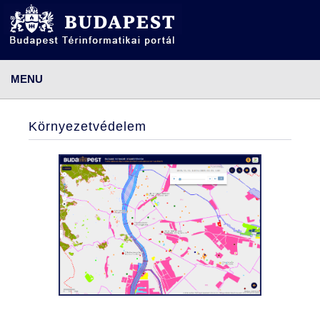
MENU
ÜDVÖZLŐ OLDAL
Környezetvédelem
ALKALMAZÁSOK
KÖRNYEZETVÉDELEM
BUDAPEST KÖRNYEZETI ÁLLAPOTÉRTÉKELÉSE
HELYI TERMÉSZETVÉDELEM
VÁROSRENDEZÉS